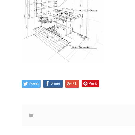
Tweet
Share
+1
Pin it