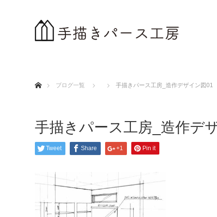
ホーム
ブログ一覧
手描きパース工房_造作デザイン図01
手描きパース工房_造作デサ
Tweet
Share
+1
Pin it