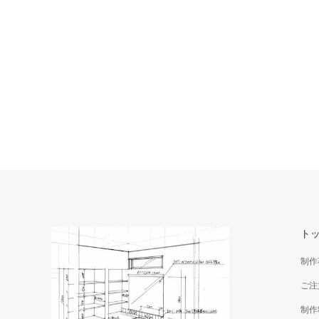
ト
制作
ご注
制作