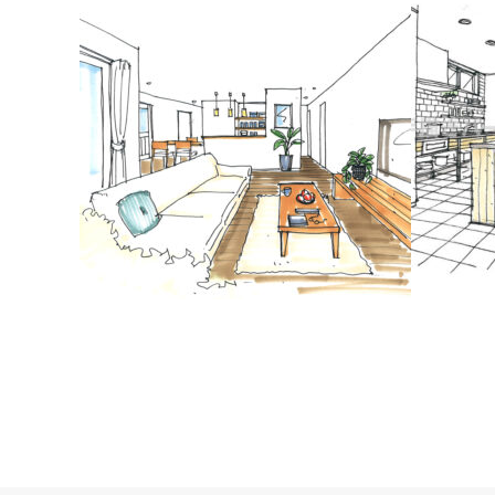
手描きスケッチ｜内観パース
手書きパ
CGパースを元に、ラフなタッチで仕上げた手描
ッチ
きの内観パース制作事例です。