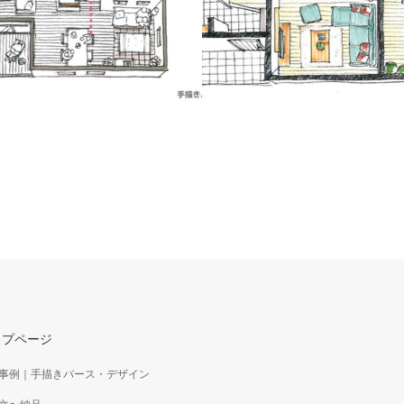
イソメ図｜人物と動線を入れた
パース
手書き平面図｜アイソメ図の制
手書き平面図を立体的にしたアイソメ
事例です。 建物を真上から覗いたよ
りになるので、よりイメージがつきや
ップページ
ます。
事例｜手描きパース・デザイン