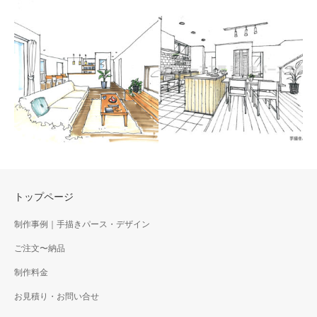
手描きパース｜断面図パ
手描きパース｜鳥瞰パー
ース
ス
見せたい部分でカットして断
リハビリ施設の内観イメージ
面図とパースの合せ技でより
を鳥瞰パースで作成しまし
見やすい提案に。
た。
トップページ
制作事例｜手描きパース・デザイン
ご注文〜納品
手書きパース｜キッチン
手描きスケッチ｜内観パ
のイメージスケッチ
制作料金
ース
フレームキッチンのあるキッ
お見積り・お問い合せ
CGパースを元に、ラフなタッ
チン空間のイメージパース